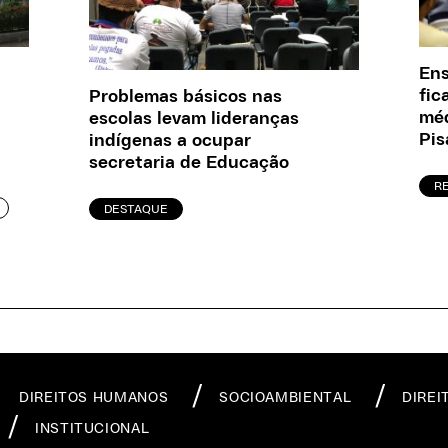
En
fic
Problemas básicos nas
méd
escolas levam lideranças
Pis
indígenas a ocupar
secretaria de Educação
R
DESTAQUE
DIREITOS HUMANOS
SOCIOAMBIENTAL
DIREI
INSTITUCIONAL