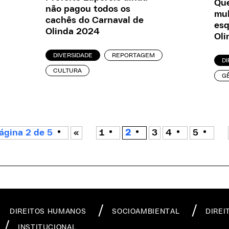
Que
não pagou todos os
mul
cachês do Carnaval de
esq
Olinda 2024
Oli
DIVERSIDADE
REPORTAGEM
DI
CULTURA
G
ágina 2 de 5
«
1
2
3
4
5
DIREITOS HUMANOS
SOCIOAMBIENTAL
DIREI
INSTITUCIONAL