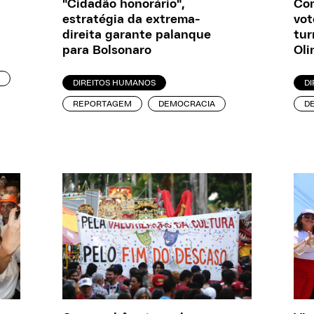
"Cidadão honorário",
Com
estratégia da extrema-
vot
direita garante palanque
tur
para Bolsonaro
Oli
DIREITOS HUMANOS
DI
REPORTAGEM
DEMOCRACIA
D