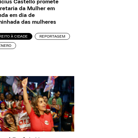
icius Castello promete
retaria da Mulher em
nda em dia de
inhada das mulheres
REITO À CIDADE
REPORTAGEM
ÊNERO