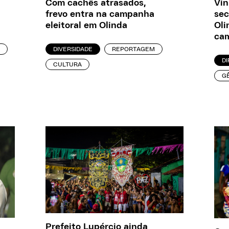
Com cachês atrasados,
Vin
frevo entra na campanha
sec
eleitoral em Olinda
Oli
cam
DIVERSIDADE
REPORTAGEM
DI
CULTURA
G
Prefeito Lupércio ainda