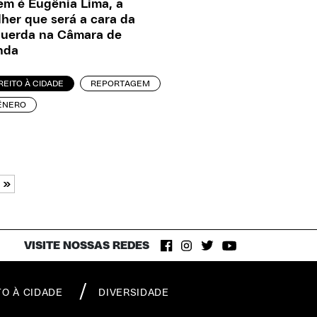
m é Eugênia Lima, a
her que será a cara da
uerda na Câmara de
nda
REITO À CIDADE
REPORTAGEM
ÊNERO
»
VISITE NOSSAS REDES
TO À CIDADE
DIVERSIDADE