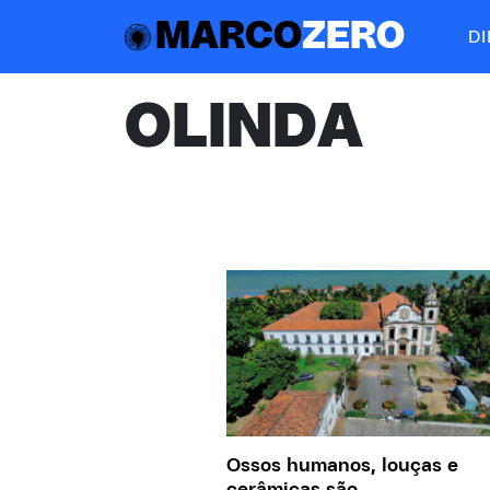
MARCO
ZERO
D
OLINDA
Ossos humanos, louças e