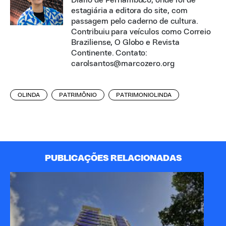
estagiária a editora do site, com
passagem pelo caderno de cultura.
Contribuiu para veículos como Correio
Braziliense, O Globo e Revista
Continente. Contato:
carolsantos@marcozero.org
OLINDA
PATRIMÔNIO
PATRIMONIOLINDA
PUBLICAÇÕES RELACIONADAS
A 
Pa