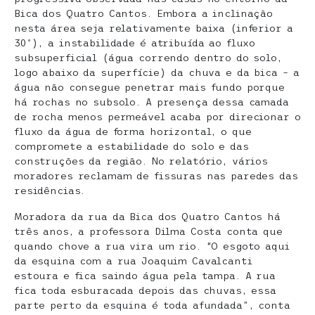
Bica dos Quatro Cantos. Embora a inclinação
nesta área seja relativamente baixa (inferior a
30º), a instabilidade é atribuída ao fluxo
subsuperficial (água correndo dentro do solo,
logo abaixo da superfície) da chuva e da bica – a
água não consegue penetrar mais fundo porque
há rochas no subsolo. A presença dessa camada
de rocha menos permeável acaba por direcionar o
fluxo da água de forma horizontal, o que
compromete a estabilidade do solo e das
construções da região. No relatório, vários
moradores reclamam de fissuras nas paredes das
residências.
Moradora da rua da Bica dos Quatro Cantos há
três anos, a professora Dilma Costa conta que
quando chove a rua vira um rio. “O esgoto aqui
da esquina com a rua Joaquim Cavalcanti
estoura e fica saindo água pela tampa. A rua
fica toda esburacada depois das chuvas, essa
parte perto da esquina é toda afundada”, conta