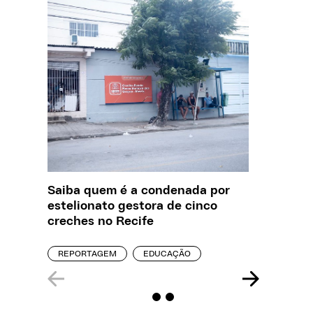
Saiba quem é a condenada por
O que J
estelionato gestora de cinco
sobre a
creches no Recife
REPORT
REPORTAGEM
EDUCAÇÃO