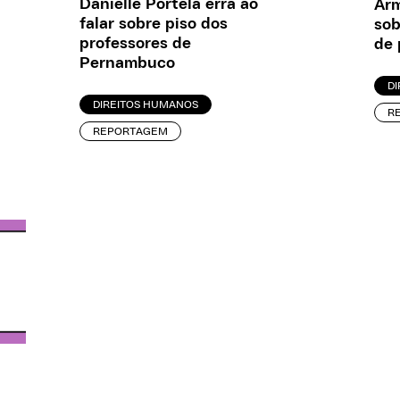
Danielle Portela erra ao
Arm
falar sobre piso dos
sob
professores de
de 
Pernambuco
D
DIREITOS HUMANOS
R
REPORTAGEM