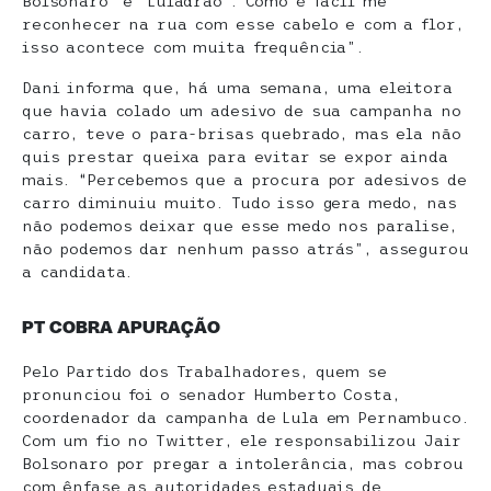
Bolsonaro’ e ‘Luladrão’. Como é fácil me
reconhecer na rua com esse cabelo e com a flor,
isso acontece com muita frequência”.
Dani informa que, há uma semana, uma eleitora
que havia colado um adesivo de sua campanha no
carro, teve o para-brisas quebrado, mas ela não
quis prestar queixa para evitar se expor ainda
mais. “Percebemos que a procura por adesivos de
carro diminuiu muito. Tudo isso gera medo, nas
não podemos deixar que esse medo nos paralise,
não podemos dar nenhum passo atrás”, assegurou
a candidata.
PT COBRA APURAÇÃO
Pelo Partido dos Trabalhadores, quem se
pronunciou foi o senador Humberto Costa,
coordenador da campanha de Lula em Pernambuco.
Com um fio no Twitter, ele responsabilizou Jair
Bolsonaro por pregar a intolerância, mas cobrou
com ênfase as autoridades estaduais de