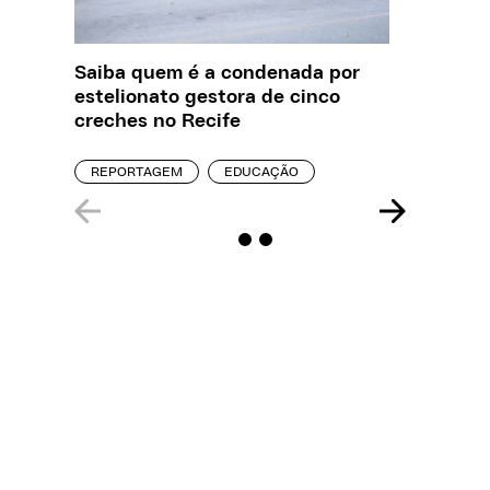
Saiba quem é a condenada por
O que J
estelionato gestora de cinco
sobre a
creches no Recife
REPORT
REPORTAGEM
EDUCAÇÃO