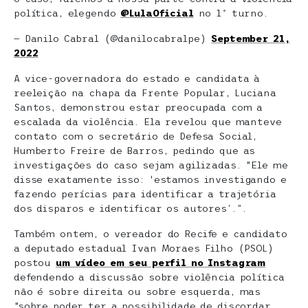
política, elegendo
@LulaOficial
no 1º turno.
— Danilo Cabral (@danilocabralpe)
September 21,
2022
A vice-governadora do estado e candidata à
reeleição na chapa da Frente Popular, Luciana
Santos, demonstrou estar preocupada com a
escalada da violência. Ela revelou que manteve
contato com o secretário de Defesa Social,
Humberto Freire de Barros, pedindo que as
investigações do caso sejam agilizadas. “Ele me
disse exatamente isso: ‘estamos investigando e
fazendo perícias para identificar a trajetória
dos disparos e identificar os autores’.”.
Também ontem, o vereador do Recife e candidato
a deputado estadual Ivan Moraes Filho (PSOL)
postou
um vídeo em seu perfil no Instagram
defendendo a discussão sobre violência política
não é sobre direita ou sobre esquerda, mas
“sobre poder ter a possibilidade de discordar,