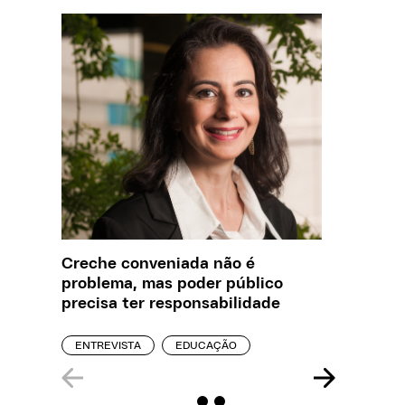
Creche conveniada não é
O que J
problema, mas poder público
sobre a
precisa ter responsabilidade
REPORT
ENTREVISTA
EDUCAÇÃO