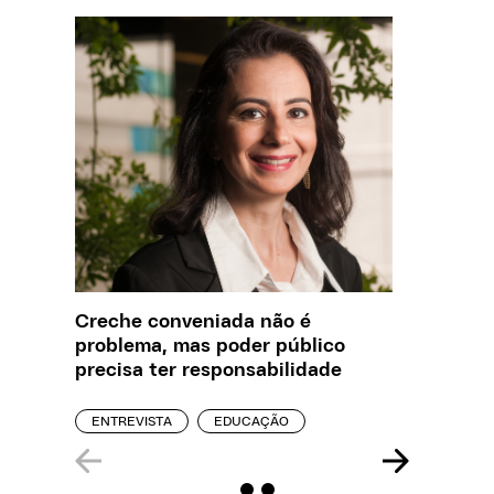
Creche conveniada não é
O que J
problema, mas poder público
sobre a
precisa ter responsabilidade
REPORT
ENTREVISTA
EDUCAÇÃO