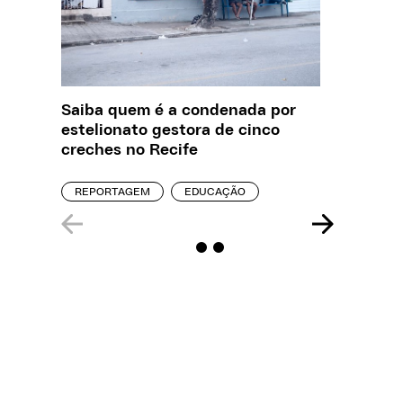
Saiba quem é a condenada por
O que J
estelionato gestora de cinco
sobre a
creches no Recife
REPORT
REPORTAGEM
EDUCAÇÃO