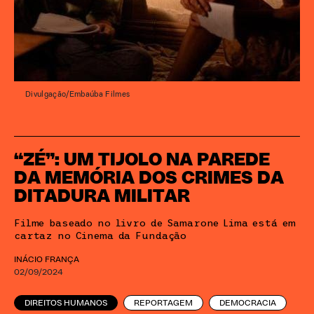
Divulgação/Embaúba Filmes
“ZÉ”: UM TIJOLO NA PAREDE
DA MEMÓRIA DOS CRIMES DA
DITADURA MILITAR
Filme baseado no livro de Samarone Lima está em
cartaz no Cinema da Fundação
INÁCIO FRANÇA
02/09/2024
DIREITOS HUMANOS
REPORTAGEM
DEMOCRACIA