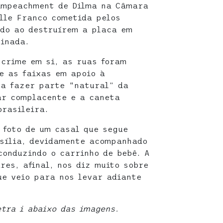
 impeachment de Dilma na Câmara
lle Franco cometida pelos
do ao destruírem a placa em
inada.
 crime em si, as ruas foram
e as faixas em apoio à
 a fazer parte “natural” da
ar complacente e a caneta
rasileira.
 foto de um casal que segue
asília, devidamente acompanhado
conduzindo o carrinho de bebê. A
res, afinal, nos diz muito sobre
e veio para nos levar adiante
etra i abaixo das imagens.