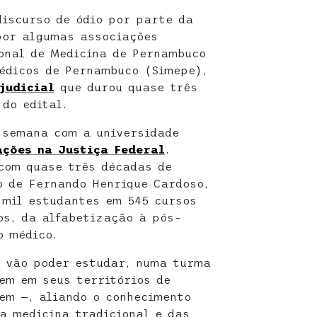
discurso de ódio por parte da
por algumas associações
onal de Medicina de Pernambuco
édicos de Pernambuco (Simepe),
judicial
que durou quase três
do edital.
 semana com a universidade
ações na Justiça Federal
.
 com quase três décadas de
o de Fernando Henrique Cardoso,
 mil estudantes em 545 cursos
os, da alfabetização à pós-
o médico.
a vão poder estudar, numa turma
em em seus territórios de
em —, aliando o conhecimento
a medicina tradicional e das