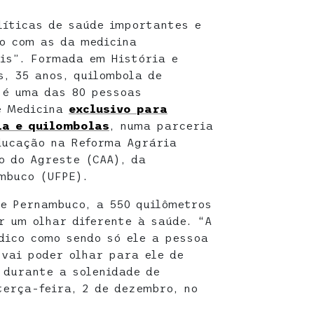
íticas de saúde importantes e
o com as da medicina
ais”. Formada em História e
s, 35 anos, quilombola de
 é uma das 80 pessoas
e Medicina
exclusivo para
ia e quilombolas
, numa parceria
ducação na Reforma Agrária
o do Agreste (CAA), da
mbuco (UFPE).
de Pernambuco, a 550 quilômetros
r um olhar diferente à saúde. “A
dico como sendo só ele a pessoa
 vai poder olhar para ele de
 durante a solenidade de
terça-feira, 2 de dezembro, no