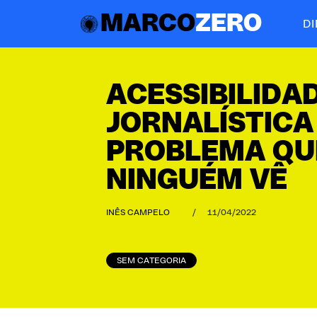
MARCO
ZERO
D
ACESSIBILIDA
JORNALÍSTICA
PROBLEMA QU
NINGUÉM VÊ
INÊS CAMPELO
/
11/04/2022
SEM CATEGORIA