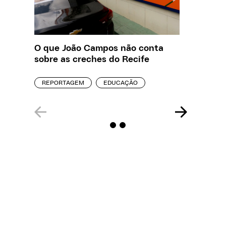
O que João Campos não conta
Creche 
sobre as creches do Recife
problem
precisa
REPORTAGEM
EDUCAÇÃO
ENTREVI