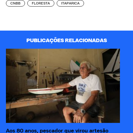
CNBB
FLORESTA
ITAPARICA
PUBLICAÇÕES RELACIONADAS
Aos 80 anos, pescador que virou artesão
Pe