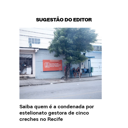
SUGESTÃO DO EDITOR
Saiba quem é a condenada por
O que J
estelionato gestora de cinco
sobre a
creches no Recife
REPORT