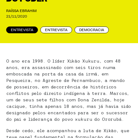
RAÍSSA EBRAHIM
21/11/2020
ENTREVISTA
ENTREVISTA
DEMOCRACIA
O ano era 1998. O líder Xikão Xukuru, com 48
anos, era assassinado com seis tiros numa
emboscada na porta da casa da irmã, em
Pesqueira, no Agreste de Pernambuco, a mando
de posseiros, em decorrência de históricos
conflitos pelo direito indígena à terra. Marcos,
um de seus sete filhos com Dona Zenilda, hoje
cacique, tinha apenas 18 anos, mas já havia sido
designado pelos encantados para ser o sucessor
do pai e liderança do povo xukuru do Ororubá.
Desde cedo, ele acompanhou a luta de Xikão, que
teve papel fundamental na formulação das