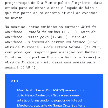
programação do Dia Municipal do Alegrismo, data
criada para celebrar a obra e legado de Miró e
que faz parte do calendário oficial de eventos
do Recife.
Na ocasião, serão exibidos os curtas:
Miró da
Muribeca – Janela de ônibus
(1’27’’),
Miró da
Muribeca – Nosso povo
(12’40’’),
Miró da
Muribeca – O homem do cartaz em branco
(0’32),
Miró da Muribeca – Onde estará Norma?
(23’29’’,
com produção, reportagem e edição por Bárbara
Cristina, Jacqueline Granja e Patricia Gomes) e
Miró da Muribeca – Não deixa uma poesia para
amanhã
(3’58’’).
<+>
Miró da Muribeca (1960-2022) nasceu como
João Flávio Cordeiro da Silva e seu nome
artístico foi inspirado no jogador de futebol
Mirobaldo, atacante do Santa Cruz. Sua terra