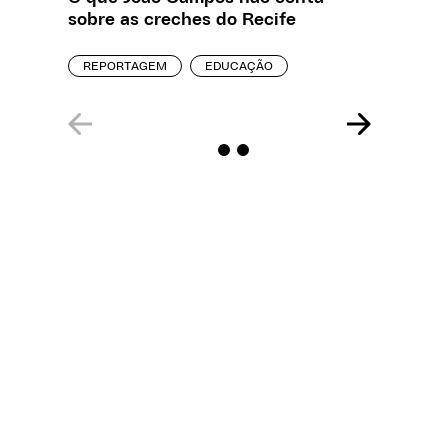
sobre as creches do Recife
problem
precisa
REPORTAGEM
EDUCAÇÃO
ENTREVI