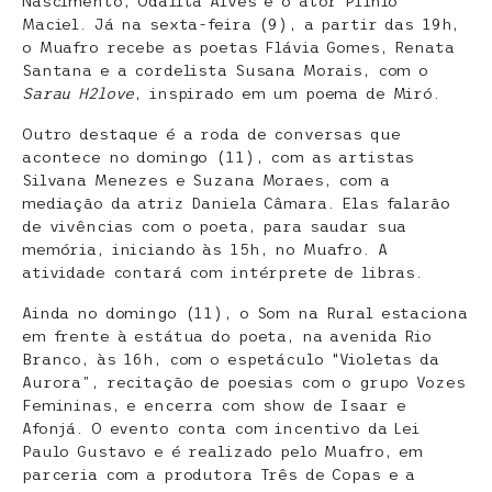
Nascimento, Odaílta Alves e o ator Plínio
Maciel. Já na sexta-feira (9), a partir das 19h,
o Muafro recebe as poetas Flávia Gomes, Renata
Santana e a cordelista Susana Morais, com o
Sarau H2love
, inspirado em um poema de Miró.
Outro destaque é a roda de conversas que
acontece no domingo (11), com as artistas
Silvana Menezes e Suzana Moraes, com a
mediação da atriz Daniela Câmara. Elas falarão
de vivências com o poeta, para saudar sua
memória, iniciando às 15h, no Muafro. A
atividade contará com intérprete de libras.
Ainda no domingo (11), o Som na Rural estaciona
em frente à estátua do poeta, na avenida Rio
Branco, às 16h, com o espetáculo “Violetas da
Aurora”, recitação de poesias com o grupo Vozes
Femininas, e encerra com show de Isaar e
Afonjá. O evento conta com incentivo da Lei
Paulo Gustavo e é realizado pelo Muafro, em
parceria com a produtora Três de Copas e a