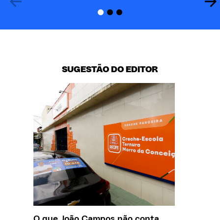
SUGESTÃO DO EDITOR
O que João Campos não conta
Creche 