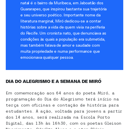
natal é o bairro da Muribeca, em Jaboatão dos
Guararapes, que inspirou bastante sua trajetória
e seu universo poético. Importante nome da
literatura marginal, Miró dedicou-se a contar
histórias sobre a vida de quem vivia na periferia
do Recife. Um cronista nato, que denunciava as
condições às quais a população era submetida,
mas também falava de amor e saudade com
muita propriedade e numa performance que
emocionava qualquer pessoa.
DIA DO ALEGRISMO E A SEMANA DE MIRÓ
Em comemoração aos 64 anos do poeta Miró, a
programação do Dia do Alegrismo terá início na
terça com oficinas e contação de história para
estudantes. A ação, voltada para jovens a partir
dos 14 anos, será realizada na Escola Porto
Digital, das 13h às 16h30, com os poetas Gleison