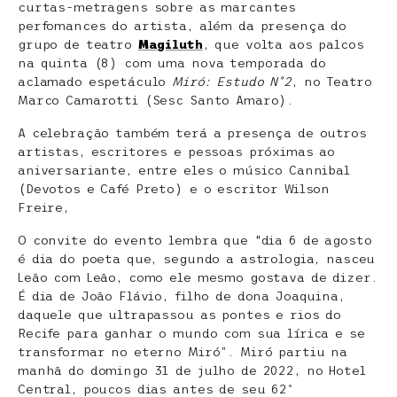
curtas-metragens sobre as marcantes
perfomances do artista, além da presença do
grupo de teatro
Magiluth
, que volta aos palcos
na quinta (8) com uma nova temporada do
aclamado espetáculo
Miró: Estudo Nº2
, no Teatro
Marco Camarotti (Sesc Santo Amaro).
A celebração também terá a presença de outros
artistas, escritores e pessoas próximas ao
aniversariante, entre eles o músico Cannibal
(Devotos e Café Preto) e o escritor Wilson
Freire,
O convite do evento lembra que “dia 6 de agosto
é dia do poeta que, segundo a astrologia, nasceu
Leão com Leão, como ele mesmo gostava de dizer.
É dia de João Flávio, filho de dona Joaquina,
daquele que ultrapassou as pontes e rios do
Recife para ganhar o mundo com sua lírica e se
transformar no eterno Miró”. Miró partiu na
manhã do domingo 31 de julho de 2022, no Hotel
Central, poucos dias antes de seu 62º