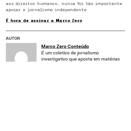
aos direitos humanos, nunca foi tão importante
apoiar o jornalismo independente.
É hora de assinar a Marco Zero
AUTOR
Marco Zero Conteúdo
É um coletivo de jornalismo
investigativo que aposta em matérias
aprofundadas, independentes e de
interesse público.
CONSERVADORISMO
HOMOFOBIA
LGBT
SUGESTÃO DO EDITOR