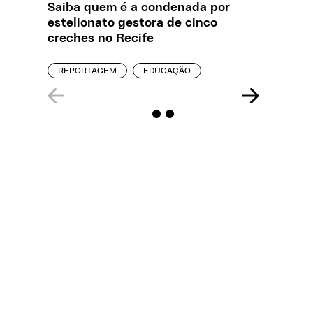
Saiba quem é a condenada por
O que J
estelionato gestora de cinco
sobre a
creches no Recife
REPORT
REPORTAGEM
EDUCAÇÃO