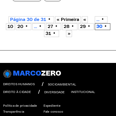
Página 30 de 31
« Primeira
«
...
10
20
...
27
28
29
30
31
»
MARCO
ZERO
DIREITOS HUMANOS
SOCIOAMBIENTAL
DIREITO À CIDADE
INSTITUCIONAL
DIVERSIDADE
Política de privacidade
Expediente
Transparência
Fale conosco