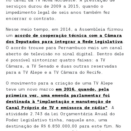
no canal da TV Nova Nordeste. A prestação de
serviços durou de 2009 a 2015, quando o
impedimento legal de seis anos também fez
encerrar o contrato.
Nesse meio tempo, em 2014, a Assembleia firmou
um
acordo de cooperação técnica com a Câmara
dos Deputados para integrar a Rede Legislativa
.
O acordo trouxe para Pernambuco mais um canal
aberto de televisão no sinal digital. Dentro dele
é possível sintonizar quatro faixas: a TV
Câmara, a TV Senado e duas outras reservadas
para a TV Alepe e a TV Câmara do Recife.
O movimento para a criação de uma TV Alepe
teve um novo marco
em 2016, quando, pela
primeira vez, uma emenda parlamentar foi
destinada à “implantação e manutenção de
Canal Próprio de TV e emissora de rádio”
. A
atividade 2.743 da Lei Orçamentária Anual do
Poder Legislativo tinha, naquele ano, uma
destinação de R$ 6.850.000,00 para este fim. No