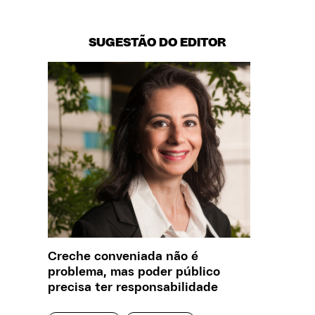
SUGESTÃO DO EDITOR
Creche conveniada não é
Saiba q
problema, mas poder público
estelio
precisa ter responsabilidade
creches