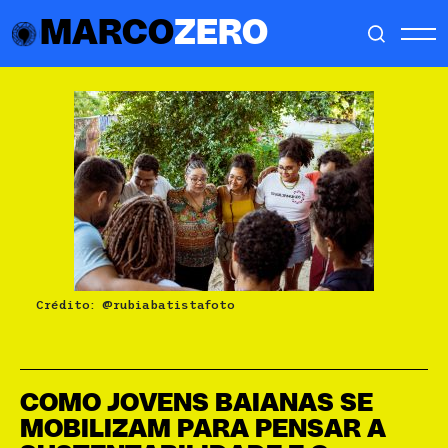
MARCO
ZERO
Crédito: @rubiabatistafoto
COMO JOVENS BAIANAS SE
MOBILIZAM PARA PENSAR A