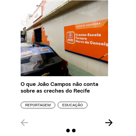
O que João Campos não conta
Saiba q
sobre as creches do Recife
estelio
creches
REPORTAGEM
EDUCAÇÃO
REPORT