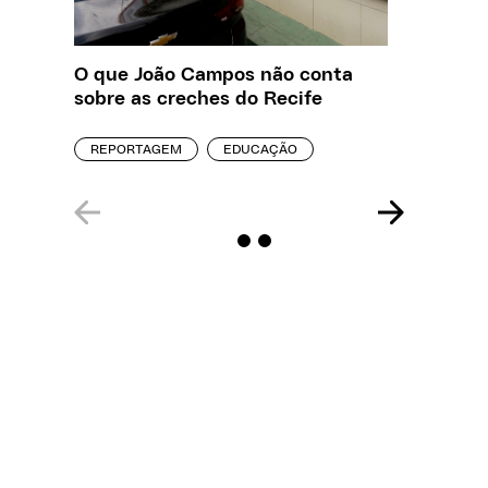
O que João Campos não conta
Saiba q
sobre as creches do Recife
estelio
creches
REPORTAGEM
EDUCAÇÃO
REPORT