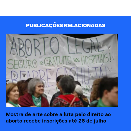
PUBLICAÇÕES RELACIONADAS
Mostra de arte sobre a luta pelo direito ao
“M
aborto recebe inscrições até 26 de julho
re
eó