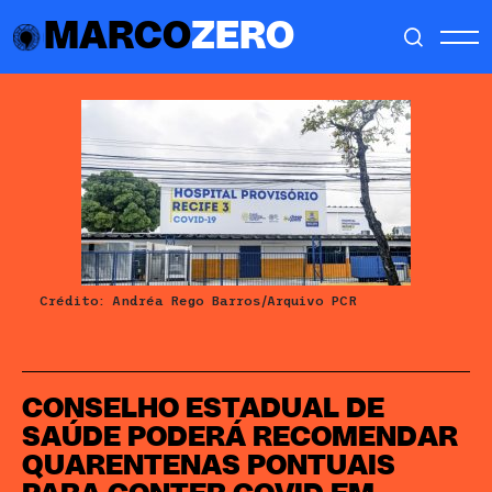
MARCO
ZERO
Crédito: Andréa Rego Barros/Arquivo PCR
CONSELHO ESTADUAL DE
SAÚDE PODERÁ RECOMENDAR
QUARENTENAS PONTUAIS