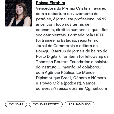
Raíssa Ebrahim
Vencedora do Prêmio Cristina Tavares
com a cobertura do vazamento do
petróleo, é jornalista profissional há 12
anos, com foco nos temas de
economia, direitos humanos e questões
socioambientais. Formada pela UFPE,
foi trainee no Estadão, repórter no
Jornal do Commercio e editora do
PorAqui (startup de jornais de bairro do
Porto Digital). Também foi fellowship da
Thomson Reuters Foundation e bolsista
do Instituto ClimaInfo. Já colaborou
com Agência Pública, Le Monde
Diplomatique Brasil, Gênero e Número
e Trovão Mídia (podcast). Vamos
conversar? raissa.ebrahim@gmail.com
COVID-19
COVID-19 RECIFE
PERNAMBUCO