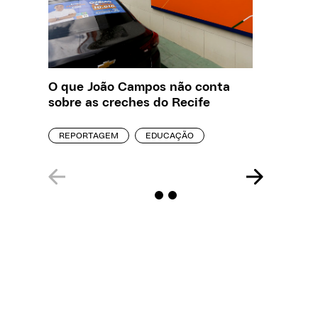
O que João Campos não conta
Saiba q
sobre as creches do Recife
estelio
creches
REPORTAGEM
EDUCAÇÃO
REPORT