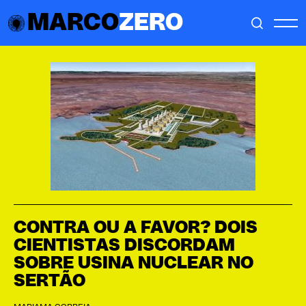
MARCO
ZERO
CONTRA OU A FAVOR? DOIS
CIENTISTAS DISCORDAM
SOBRE USINA NUCLEAR NO
SERTÃO