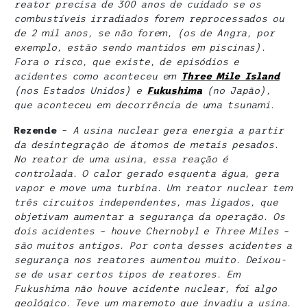
reator precisa de 300 anos de cuidado se os
combustíveis irradiados forem reprocessados ou
de 2 mil anos, se não forem, (os de Angra, por
exemplo, estão sendo mantidos em piscinas).
Fora o risco, que existe, de episódios e
acidentes como aconteceu em
Three Mile Island
(nos Estados Unidos) e
Fukushima
(no Japão),
que aconteceu em decorrência de uma tsunami.
Rezende
–
A usina nuclear gera energia a partir
da desintegração de átomos de metais pesados.
No reator de uma usina, essa reação é
controlada. O calor gerado esquenta água, gera
vapor e move uma turbina. Um reator nuclear tem
três circuitos independentes, mas ligados, que
objetivam aumentar a segurança da operação. Os
dois acidentes – houve Chernobyl e Three Miles –
são muitos antigos. Por conta desses acidentes a
segurança nos reatores aumentou muito. Deixou-
se de usar certos tipos de reatores. Em
Fukushima não houve acidente nuclear, foi algo
geológico. Teve um maremoto que invadiu a usina.