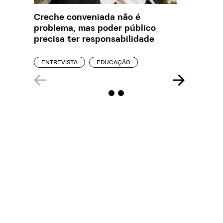
Creche conveniada não é
O que J
problema, mas poder público
sobre a
precisa ter responsabilidade
REPORT
ENTREVISTA
EDUCAÇÃO