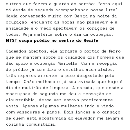
outros que fazem a guarda do portão: “essa aqui
tá desde de segunda acompanhando nossa luta”.
Havia conversado muito com Bença na noite da
ocupação, enquanto as horas não passavam e a
ansiedade e o medo apertavam os corações de
todos. Veja matéria sobre o dia da ocupação:
MTST ocupa prédio no centro do Recife
.
Cadeados abertos, ele arrasta o portão de ferro
que se mantém sobre os cuidados dos homens que
dão apoio à ocupação Marielle. Com a recepção
do prédio já sem lixo e entulhos acumulados,
três rapazes arrumam o piso desgastado pelo
tempo. Chão molhado e já sou avisada que hoje é
dia de mutirão de limpeza. A escada, que desde a
madrugada de segunda me deu a sensação de
claustofobia, dessa vez estava praticamente
vazia. Apenas algumas mulheres indo e vindo
com vassouras e panos. Dois lances e o cansaço
de quem está acostumada ao elevador me levam à
cozinha comunitária.