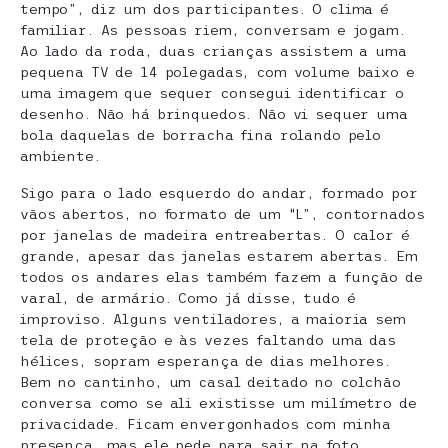
tempo”, diz um dos participantes. O clima é
familiar. As pessoas riem, conversam e jogam.
Ao lado da roda, duas crianças assistem a uma
pequena TV de 14 polegadas, com volume baixo e
uma imagem que sequer consegui identificar o
desenho. Não há brinquedos. Não vi sequer uma
bola daquelas de borracha fina rolando pelo
ambiente.
Sigo para o lado esquerdo do andar, formado por
vãos abertos, no formato de um “L”, contornados
por janelas de madeira entreabertas. O calor é
grande, apesar das janelas estarem abertas. Em
todos os andares elas também fazem a função de
varal, de armário. Como já disse, tudo é
improviso. Alguns ventiladores, a maioria sem
tela de proteção e às vezes faltando uma das
hélices, sopram esperança de dias melhores.
Bem no cantinho, um casal deitado no colchão
conversa como se ali existisse um milímetro de
privacidade. Ficam envergonhados com minha
presença, mas ele pede para sair na foto.