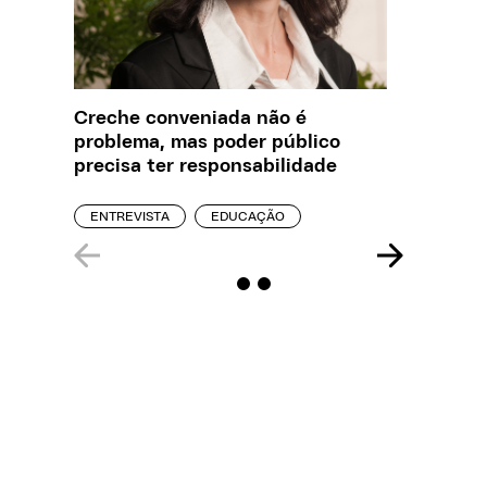
Creche conveniada não é
O que J
problema, mas poder público
sobre a
precisa ter responsabilidade
REPORT
ENTREVISTA
EDUCAÇÃO