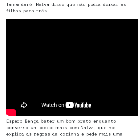
Tamandaré. Nalva disse que não podia deixar as
filhas para trás.
Espero Bença bater um bom prato enquanto
converso um pouco mais com Nalva, que me
explica as regras da cozinha e pede mais uma