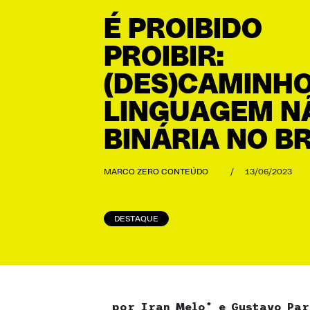
É PROIBIDO
PROIBIR:
(DES)CAMINHO
LINGUAGEM N
BINÁRIA NO B
MARCO ZERO CONTEÚDO
/
13/06/2023
DESTAQUE
por Iran Melo* e Gustavo Pa