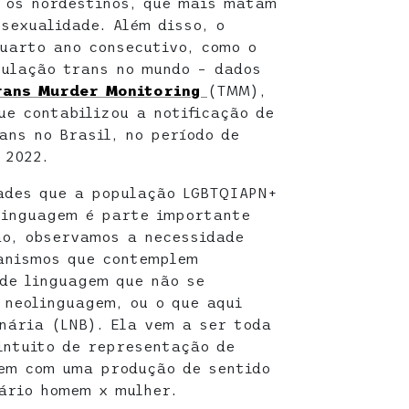
e os nordestinos, que mais matam
sexualidade. Além disso, o
quarto ano consecutivo, como o
ulação trans no mundo – dados
rans Murder Monitoring
(TMM),
ue contabilizou a notificação de
ans no Brasil, no período de
 2022.
ades que a população LGBTQIAPN+
linguagem é parte importante
ão, observamos a necessidade
anismos que contemplem
de linguagem que não se
neolinguagem, ou o que aqui
nária (LNB). Ela vem a ser toda
intuito de representação de
em com uma produção de sentido
nário homem x mulher.