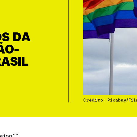
S DA
ÃO-
RASIL
Crédito: Pixabay/Fi
raíso**