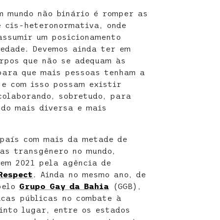
m mundo não binário é romper as
e cis-heteronormativa, onde
assumir um posicionamento
iedade. Devemos ainda ter em
rpos que não se adequam às
para que mais pessoas tenham a
 e com isso possam existir
colaborando, sobretudo, para
ndo mais diversa e mais
o país com mais da metade de
as transgênero no mundo,
em 2021 pela agência de
Respect
. Ainda no mesmo ano, de
pelo
Grupo Gay da Bahia
(GGB),
icas públicas no combate à
into lugar, entre os estados