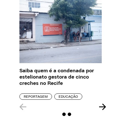
Saiba quem é a condenada por
O que J
estelionato gestora de cinco
sobre a
creches no Recife
REPORT
REPORTAGEM
EDUCAÇÃO