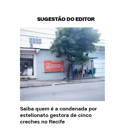
SUGESTÃO DO EDITOR
Saiba quem é a condenada por
O que J
estelionato gestora de cinco
sobre a
creches no Recife
REPORT