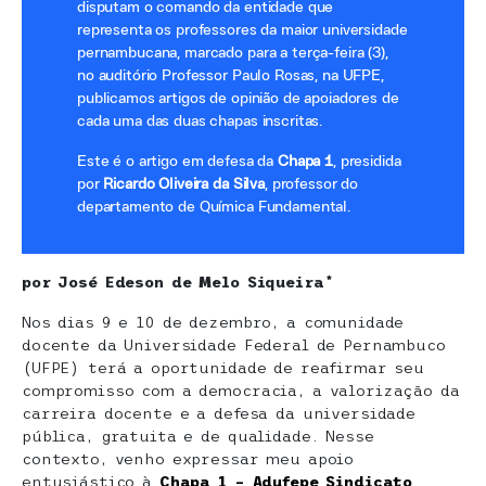
disputam o comando da entidade que
representa os professores da maior universidade
pernambucana, marcado para a terça-feira (3),
no auditório Professor Paulo Rosas, na UFPE,
publicamos artigos de opinião de apoiadores de
cada uma das duas chapas inscritas.
Este é o artigo em defesa da
Chapa 1
, presidida
por
Ricardo Oliveira da Silva
, professor do
departamento de Química Fundamental.
por José Edeson de Melo Siqueira*
Nos dias 9 e 10 de dezembro, a comunidade
docente da Universidade Federal de Pernambuco
(UFPE) terá a oportunidade de reafirmar seu
compromisso com a democracia, a valorização da
carreira docente e a defesa da universidade
pública, gratuita e de qualidade. Nesse
contexto, venho expressar meu apoio
entusiástico à
Chapa 1 – Adufepe Sindicato