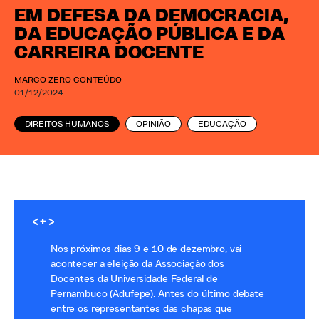
EM DEFESA DA DEMOCRACIA,
DA EDUCAÇÃO PÚBLICA E DA
CARREIRA DOCENTE
MARCO ZERO CONTEÚDO
01/12/2024
DIREITOS HUMANOS
OPINIÃO
EDUCAÇÃO
<+>
Nos próximos dias 9 e 10 de dezembro, vai
acontecer a eleição da Associação dos
Docentes da Universidade Federal de
Pernambuco (Adufepe). Antes do último debate
entre os representantes das chapas que