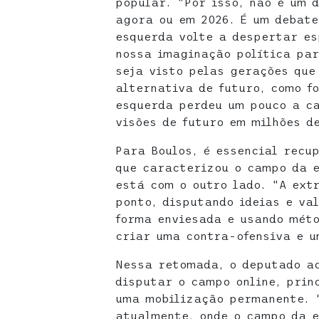
popular. “Por isso, não é um 
agora ou em 2026. É um debate
esquerda volte a despertar es
nossa imaginação política pa
seja visto pelas gerações que
alternativa de futuro, como f
esquerda perdeu um pouco a c
visões de futuro em milhões de
Para Boulos, é essencial recu
que caracterizou o campo da e
está com o outro lado. “A ext
ponto, disputando ideias e va
forma enviesada e usando méto
criar uma contra-ofensiva e u
Nessa retomada, o deputado a
disputar o campo online, prin
uma mobilização permanente. “
atualmente, onde o campo da 