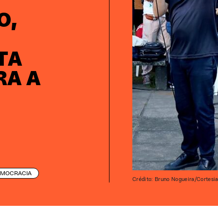
O,
TA
RA A
EMOCRACIA
Crédito: Bruno Nogueira/Cortesi