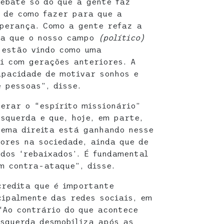
debate só do que a gente faz
 de como fazer para que a
perança. Como a gente refaz a
ra que o nosso campo
(político)
 estão vindo como uma
oi com gerações anteriores. A
apacidade de motivar sonhos e
 pessoas”, disse.
perar o “espírito missionário”
squerda e que, hoje, em parte,
rema direita está ganhando nesse
lores na sociedade, ainda que de
dos ‘rebaixados’. É fundamental
m contra-ataque”, disse.
credita que é importante
cipalmente das redes sociais, em
Ao contrário do que acontece
esquerda desmobiliza após as