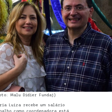
oto: Malu Didier Fundaj)
ria Luiza recebe um salário
abalho como coordenadora está