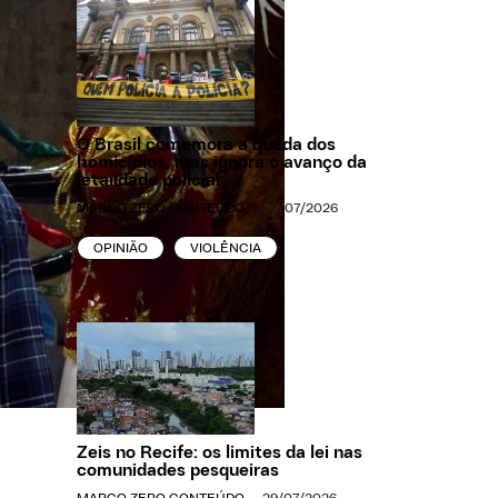
O Brasil comemora a queda dos
homicídios, mas ignora o avanço da
letalidade policial
MARCO ZERO CONTEÚDO
30/07/2026
OPINIÃO
VIOLÊNCIA
Zeis no Recife: os limites da lei nas
comunidades pesqueiras