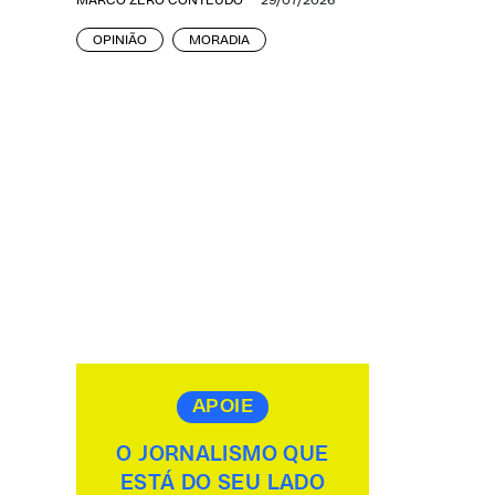
MARCO ZERO CONTEÚDO
29/07/2026
OPINIÃO
MORADIA
APOIE
O JORNALISMO QUE
ESTÁ DO SEU LADO