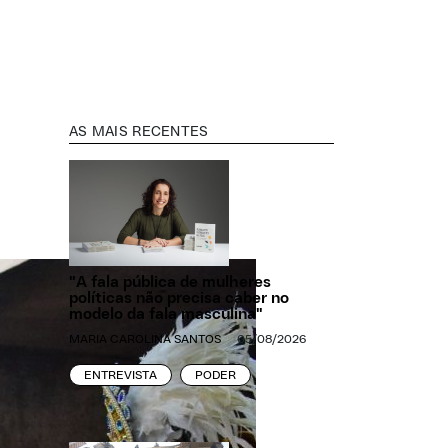
AS MAIS RECENTES
"A fala pública de mulheres
políticas não precisa caber no
modelo da fala masculina"
MARIA CAROLINA SANTOS
05/08/2026
ENTREVISTA
PODER