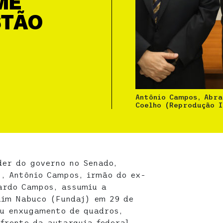
ME
STÃO
Antônio Campos, Abr
Coelho (Reprodução 
der do governo no Senado,
, Antônio Campos, irmão do ex-
ardo Campos, assumiu a
uim Nabuco (Fundaj) em 29 de
u enxugamento de quadros,
frente da autarquia federal