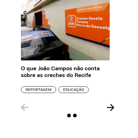
O que João Campos não conta
Creche 
sobre as creches do Recife
problem
precisa
REPORTAGEM
EDUCAÇÃO
ENTREVI