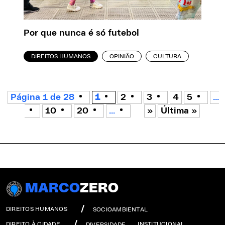
Por que nunca é só futebol
DIREITOS HUMANOS
OPINIÃO
CULTURA
Página 1 de 28
1
2
3
4
5
...
10
20
...
»
Última »
MARCO
ZERO
DIREITOS HUMANOS
SOCIOAMBIENTAL
DIREITO À CIDADE
INSTITUCIONAL
DIVERSIDADE