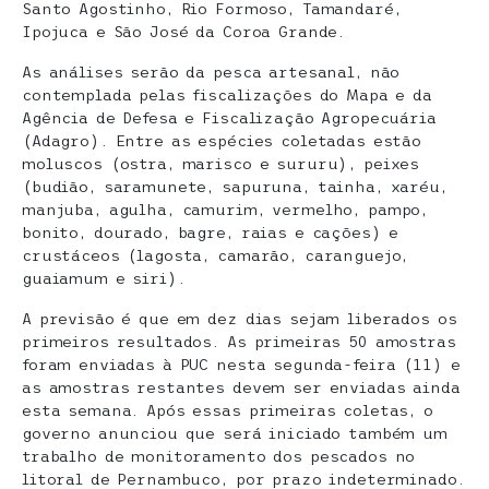
Santo Agostinho, Rio Formoso, Tamandaré,
Ipojuca e São José da Coroa Grande.
As análises serão da pesca artesanal, não
contemplada pelas fiscalizações do Mapa e da
Agência de Defesa e Fiscalização Agropecuária
(Adagro). Entre as espécies coletadas estão
moluscos (ostra, marisco e sururu), peixes
(budião, saramunete, sapuruna, tainha, xaréu,
manjuba, agulha, camurim, vermelho, pampo,
bonito, dourado, bagre, raias e cações) e
crustáceos (lagosta, camarão, caranguejo,
guaiamum e siri).
A previsão é que em dez dias sejam liberados os
primeiros resultados. As primeiras 50 amostras
foram enviadas à PUC nesta segunda-feira (11) e
as amostras restantes devem ser enviadas ainda
esta semana. Após essas primeiras coletas, o
governo anunciou que será iniciado também um
trabalho de monitoramento dos pescados no
litoral de Pernambuco, por prazo indeterminado.