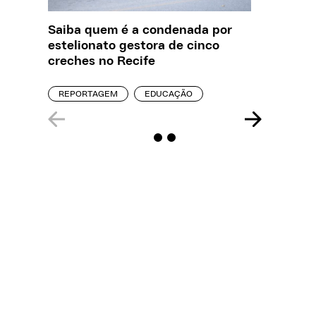
Saiba quem é a condenada por
O que J
estelionato gestora de cinco
sobre a
creches no Recife
REPORT
REPORTAGEM
EDUCAÇÃO