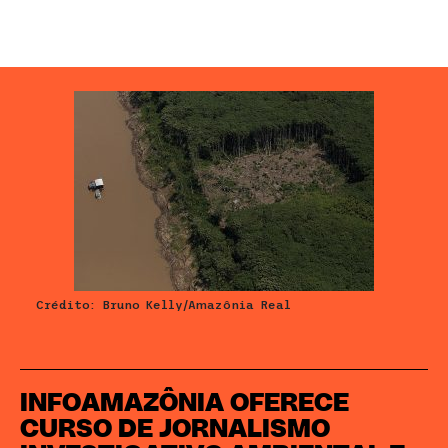
Crédito: Bruno Kelly/Amazônia Real
INFOAMAZÔNIA OFERECE
CURSO DE JORNALISMO