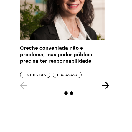
Creche conveniada não é
O que J
problema, mas poder público
sobre a
precisa ter responsabilidade
REPORT
ENTREVISTA
EDUCAÇÃO