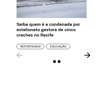
Saiba quem é a condenada por
O que J
estelionato gestora de cinco
sobre a
creches no Recife
REPORT
REPORTAGEM
EDUCAÇÃO