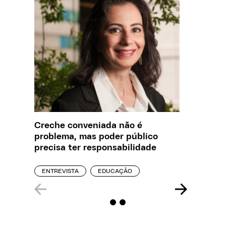
Creche conveniada não é
Saiba q
problema, mas poder público
estelio
precisa ter responsabilidade
creches
ENTREVISTA
EDUCAÇÃO
REPORT