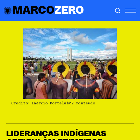
MARCO
ZERO
Crédito: Laércio Portela/MZ Conteúdo
LIDERANÇAS INDÍGENAS