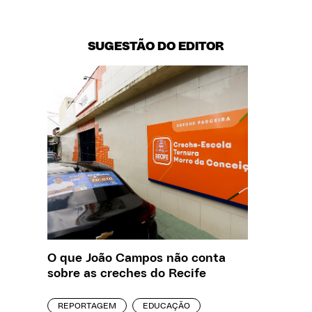
SUGESTÃO DO EDITOR
O que João Campos não conta
Creche 
sobre as creches do Recife
problem
precisa
REPORTAGEM
EDUCAÇÃO