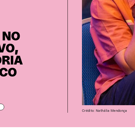
/ NO
VO,
ÓRIA
UCO
Crédito: Nathália Mendonça