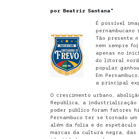
por Beatriz Santana*
É possível ima
pernambucano s
Tão presente n
nem sempre foi
apenas no iníc
do litoral nor
popular ganhou
Em Pernambuco,
a principal ex
O crescimento urbano, aboliçã
República, a industrialização 
poder público foram fatores h
Pernambuco ter se tornado um 
além da folia e do espetáculo
marcas da cultura negra, das 