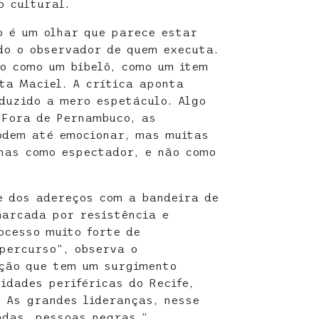
 cultural.
o é um olhar que parece estar
do o observador de quem executa.
vo como um bibelô, como um item
rta Maciel. A crítica aponta
eduzido a mero espetáculo. Algo
 Fora de Pernambuco, as
odem até emocionar, mas muitas
nas como espectador, e não como
e dos adereços com a bandeira de
marcada por resistência e
ocesso muito forte de
percurso”, observa o
ação que tem um surgimento
idades periféricas do Recife,
 As grandes lideranças, nesse
adas, pessoas negras.”