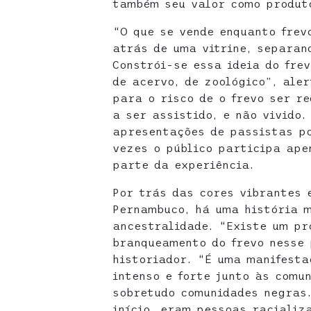
também seu valor como produto
“O que se vende enquanto frev
atrás de uma vitrine, separan
Constrói-se essa ideia do fre
de acervo, de zoológico”, ale
para o risco de o frevo ser r
a ser assistido, e não vivido.
apresentações de passistas p
vezes o público participa ape
parte da experiência.
Por trás das cores vibrantes 
Pernambuco, há uma história 
ancestralidade. “Existe um pr
branqueamento do frevo nesse 
historiador. “É uma manifest
intenso e forte junto às comun
sobretudo comunidades negras.
início, eram pessoas racializ