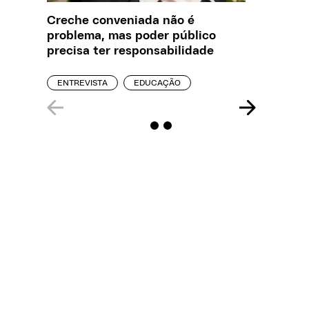
Creche conveniada não é
Saiba q
problema, mas poder público
estelio
precisa ter responsabilidade
creches
ENTREVISTA
EDUCAÇÃO
REPORT