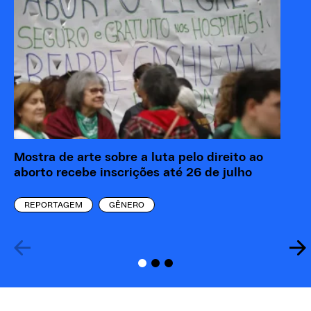
Mostra de arte sobre a luta pelo direito ao
“M
aborto recebe inscrições até 26 de julho
re
eó
REPORTAGEM
GÊNERO