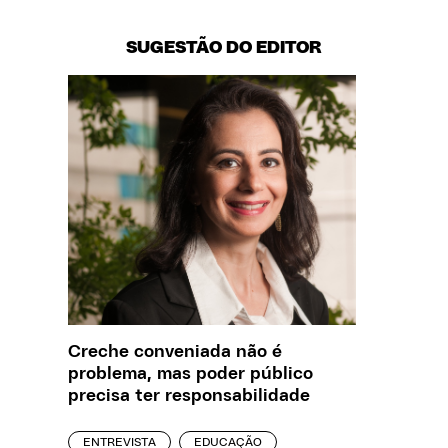
SUGESTÃO DO EDITOR
Creche conveniada não é
O que J
problema, mas poder público
sobre a
precisa ter responsabilidade
REPORT
ENTREVISTA
EDUCAÇÃO