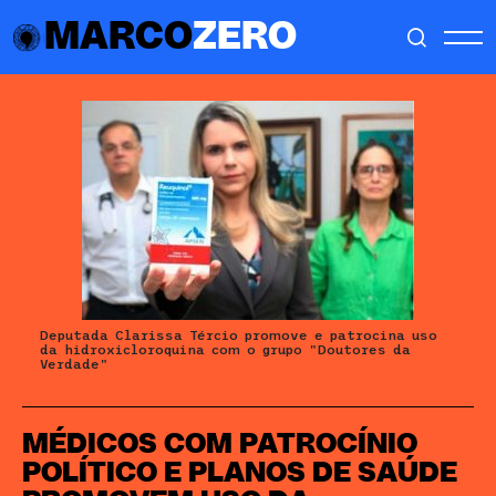
MARCO
ZERO
Deputada Clarissa Tércio promove e patrocina uso
da hidroxicloroquina com o grupo "Doutores da
Verdade"
MÉDICOS COM PATROCÍNIO
POLÍTICO E PLANOS DE SAÚDE