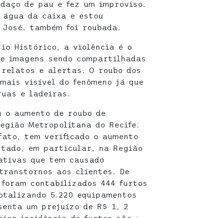
daço de pau e fez um improviso.
a água da caixa e estou
 José, também foi roubada.
io Histórico, a violência é o
 e imagens sendo compartilhadas
relatos e alertas. O roubo dos
mais visível do fenômeno já que
ruas e ladeiras.
u o aumento de roubo de
egião Metropolitana do Recife:
fato, tem verificado o aumento
stado, em particular, na Região
iativas que tem causado
transtornos aos clientes. De
 foram contabilizados 444 furtos
totalizando 5.220 equipamentos
senta um prejuízo de R$ 1, 2
ior incidência de furtos são :