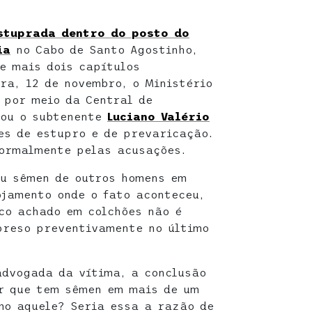
stuprada dentro do posto do
ia
no Cabo de Santo Agostinho,
ve mais dois capítulos
ra, 12 de novembro, o Ministério
 por meio da Central de
iou o subtenente
Luciano Valério
es de estupro e de prevaricação.
formalmente pelas acusações.
ou sêmen de outros homens em
ojamento onde o fato aconteceu,
co achado em colchões não é
preso preventivamente no último
advogada da vítima, a conclusão
r que tem sêmen em mais de um
mo aquele? Seria essa a razão de