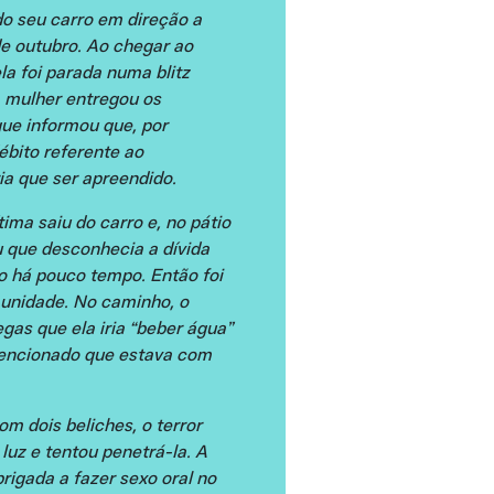
do seu carro em direção a
de outubro. Ao chegar ao
ela foi parada numa blitz
 mulher entregou os
ue informou que, por
ébito referente ao
ia que ser apreendido.
tima saiu do carro e, no pátio
u que desconhecia a dívida
o há pouco tempo. Então foi
 unidade. No caminho, o
egas que ela iria “beber água”
mencionado que estava com
m dois beliches, o terror
uz e tentou penetrá-la. A
brigada a fazer sexo oral no