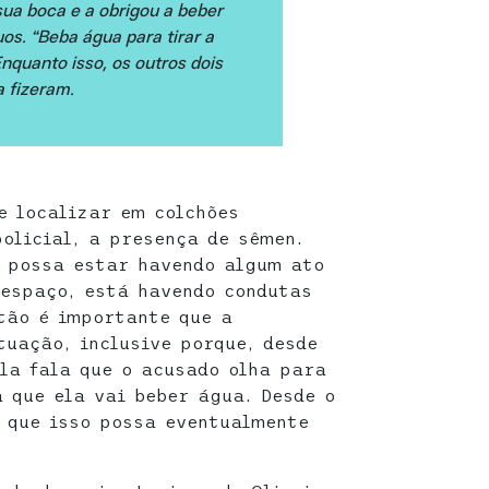
sua boca e a obrigou a beber
os. “Beba água para tirar a
Enquanto isso, os outros dois
a fizeram.
e localizar em colchões
policial, a presença de sêmen.
o possa estar havendo algum ato
 espaço, está havendo condutas
tão é importante que a
tuação, inclusive porque, desde
ela fala que o acusado olha para
a que ela vai beber água. Desde o
e que isso possa eventualmente