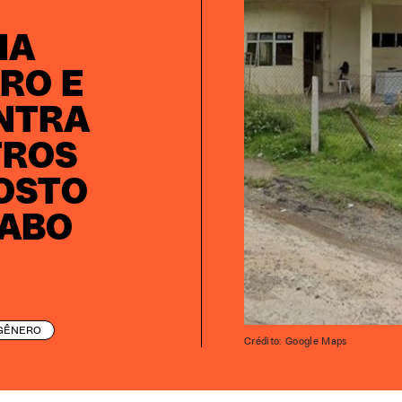
IA
RO E
ONTRA
TROS
OSTO
CABO
GÊNERO
Crédito: Google Maps