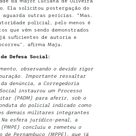
dade da major Luciana de Oliveira
o. Ela solicitou postergação do
 aguarda outras perícias. “Mas,
utoridade policial, pelo menos é
tos que vêm sendo demonstrados
já suficientes de autoria e
ocorreu”, afirma Maju.
de Defesa Social:
mento, observando o devido rigor
apuração. Importante ressaltar
da denúncia, a Corregedoria
 Social instaurou um Processo
itar (PADM) para aferir, sob o
onduta do policial indicado como
s demais militares integrantes
 Na esfera jurídico-penal, a
 (PMPE) concluiu e remeteu o
co de Pernambuco (MPPE), que já