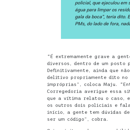
policial, que ejaculou em 
água para limpar os resídu
gala da boca”, teria dito. 
PMs, do lado de fora, nad
“É extremamente grave a gent
diversos, dentro de um posto 
Definitivamente, ainda que nã
delitivo propriamente dito no
impróprias”, coloca Maju. “En
Corregedoria averigue essa si
que a vítima relatou o caso, 
os outros dois policiais e fal
início, a gente tem dúvidas d
ser um código”, cobra.