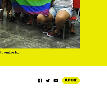
@comlesbi
APOIE