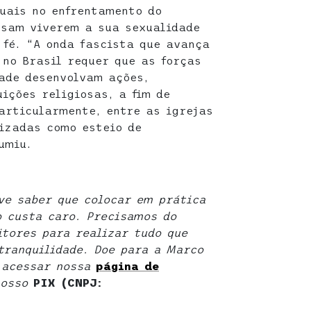
xuais no enfrentamento do
ssam viverem a sua sexualidade
 fé. “A onda fascista que avança
 no Brasil requer que as forças
ade desenvolvam ações,
ições religiosas, a fim de
articularmente, entre as igrejas
izadas como esteio de
umiu.
eve saber que colocar em prática
o custa caro. Precisamos do
itores para realizar tudo que
ranquilidade. Doe para a Marco
e acessar nossa
página de
nosso
PIX (CNPJ: