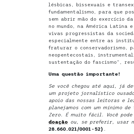
lésbicas, bissexuais e transe
fundamentalismo, para que po
sem abrir mão do exercício da
no mundo, na América Latina e
vivas progressistas da socied
especialmente entre as institu
fraturar o conservadorismo, p
neopentecostais, instrumental
sustentação do fascismo”, res
Uma questão importante!
Se você chegou até aqui, já d
um projeto jornalístico ousad
apoio das nossas leitoras e le
planejamos com um mínimo de t
Zero. É muito fácil. Você pod
doaçã
o
ou, se preferir, usar 
28.660.021/0001-52)
.