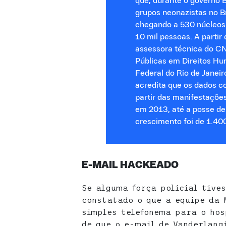
que, durante o governo 
grupos neonazistas no B
chegando a 530 núcleos
10 mil pessoas. A parti
assessora técnica do C
Públicas em Direitos Hu
Federal do Rio de Janeir
acredita que os dados c
partir das manifestaçõe
em 2013, até a posse de
crescimento foi de 1.40
E-MAIL HACKEADO
Se alguma força policial tive
constatado o que a equipe da 
simples telefonema para o hos
de que o e-mail de Vanderlang