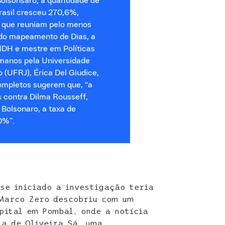
Bolsonsaro, a quantidade de
rasil cresceu 270,6%,
 que reuniam pelo menos
r do mapeamento de Dias, a
NDH e mestre em Políticas
manos pela Universidade
o (UFRJ), Érica Del Giudice,
ompletos sugerem que, “a
s contra Dilma Rousseff,
 Bolsonaro, a taxa de
0%”.
sse iniciado a investigação teria
Marco Zero descobriu com um
pital em Pombal, onde a notícia
ia de Oliveira Sá, uma