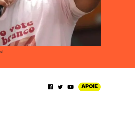
sil
APOIE