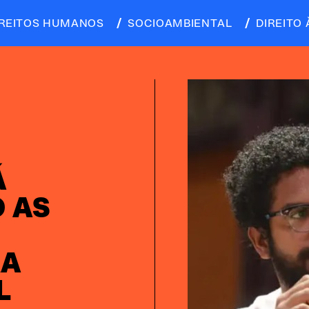
IREITOS HUMANOS
SOCIOAMBIENTAL
DIREITO 
Á
 AS
RA
L