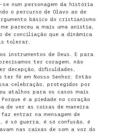
o-se num personagem da história
ndo o percurso de Olavo ao de
argumento básico do cristianismo
 me pareceu a mais uma anistia,
o de conciliação que a dinâmica
is tolerar.
os instrumentos de Deus. E para
precisamos ter coragem, não
er decepção, dificuldades,
o ter fé em Nosso Senhor. Então
ssa celebração, protegidos por
ou atalhos para os casos mais
 Porque é a piedade no coração
ma de ver as coisas de maneira
s faz entrar na mensagem de
a, é só guerra, é só confusão, é
oavam nas caixas de som a voz do