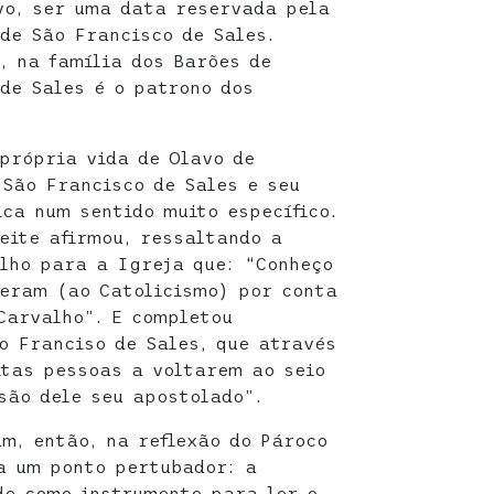
vo, ser uma data reservada pela
de São Francisco de Sales.
, na família dos Barões de
 de Sales é o patrono dos
 própria vida de Olavo de
 São Francisco de Sales e seu
ica num sentido muito específico.
eite afirmou, ressaltando a
lho para a Igreja que: “Conheço
teram (ao Catolicismo) por conta
Carvalho”. E completou
o Franciso de Sales, que através
tas pessoas a voltarem ao seio
são dele seu apostolado”.
m, então, na reflexão do Pároco
ra um ponto pertubador: a
de como instrumento para ler o