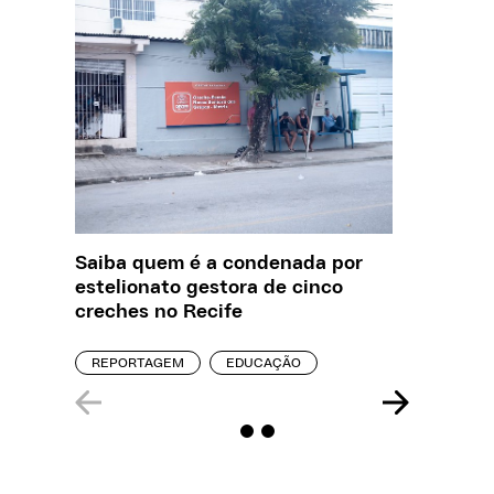
Saiba quem é a condenada por
O que J
estelionato gestora de cinco
sobre a
creches no Recife
REPORT
REPORTAGEM
EDUCAÇÃO