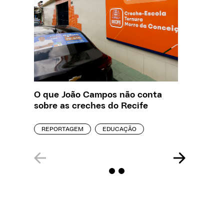
O que João Campos não conta
Creche 
sobre as creches do Recife
problem
precisa
REPORTAGEM
EDUCAÇÃO
ENTREVI