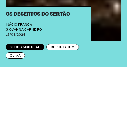
OS DESERTOS DO SERTÃO
INÁCIO FRANÇA
GIOVANNA CARNEIRO
15/03/2024
SOCIOAMBIENTAL
REPORTAGEM
CLIMA
Crédito: Arnaldo Sete/MZ Conteúdo
Na zona rural nordestina, os agricultores
costumam demonstrar orgulho e entusiasmo
quando visitantes lhes pedem para visitar suas
propriedades e ver de perto a lavoura. Não foi
assim que Manoel Joaquim dos Santos reagiu ao
nosso pedido para conhecer o lote de dez