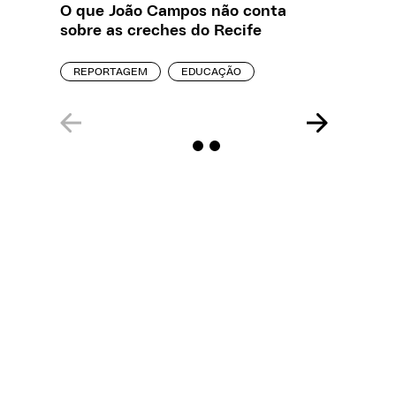
O que João Campos não conta
Saiba q
sobre as creches do Recife
estelio
creches
REPORTAGEM
EDUCAÇÃO
REPORT