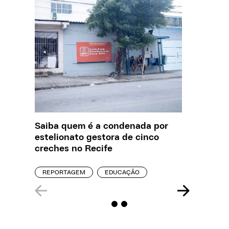
Saiba quem é a condenada por
O que J
estelionato gestora de cinco
sobre a
creches no Recife
REPORT
REPORTAGEM
EDUCAÇÃO