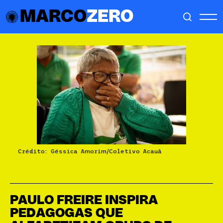
MARCO
ZERO
Crédito: Géssica Amorim/Coletivo Acauã
PAULO FREIRE INSPIRA
PEDAGOGAS QUE